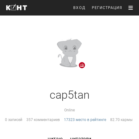
ВХОД
РЕГИСТРАЦИЯ
cap5tan
Online
0 записей
357 комментариев
17323 место в рейтинге
82.70 кармы
читаю
читатели