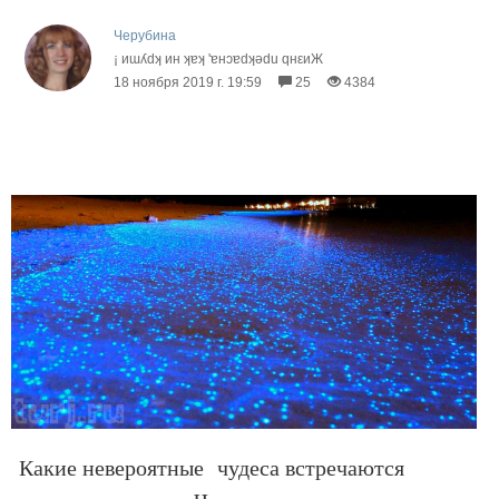
Черубина
¡ иɯʎdʞ ин ʞɐʞ 'ɐнɔɐdʞǝdu qнεиЖ
18 ноября 2019 г. 19:59
25
4384
Какие невероятные чудеса встречаются