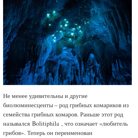
Не менее удивительны и другие
биолюминесценты – род грибных комариков из
семейства грибных комаров. Раньше этот род
назывался Bolitiphila , что означает «любитель
грибов». Теперь он переименован