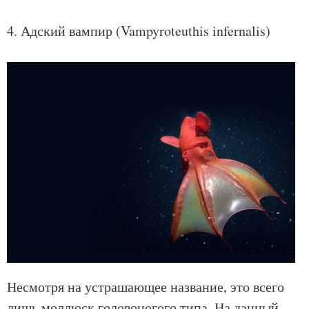
4. Адский вампир (Vampyroteuthis infernalis)
Несмотря на устрашающее название, это всего
лишь моллюск головоногого типа. На данный