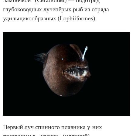
глубоководных лучепёрых рыб из отряда
удильщикообразных (Lophiiformes).
Первый луч спинного плавника у них
превращен в «удочку» (иллиций)