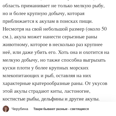
область приманивает не только мелкую рыбу,
но и более крупную добычу, которая
приближается к акулам в поисках пищи.
Несмотря на свой небольшой размер (около 50
см.), акула может нанести серьезные раны
животному, которое в несколько раз крупнее
неё, или даже убить его. Хоть она и охотится на
мелкую добычу, но также способна выгрызать
куски плоти у более крупных морских
млекопитающих и рыб, оставляя на них
характерные кратерообразные раны. От укусов
этой акулы страдают киты, ластоногие,
костистые рыбы, дельфины и другие акулы.
Черубина
Твари бывают разные - светящиеся
9. Светящиеся анчоусы, или миктофовые