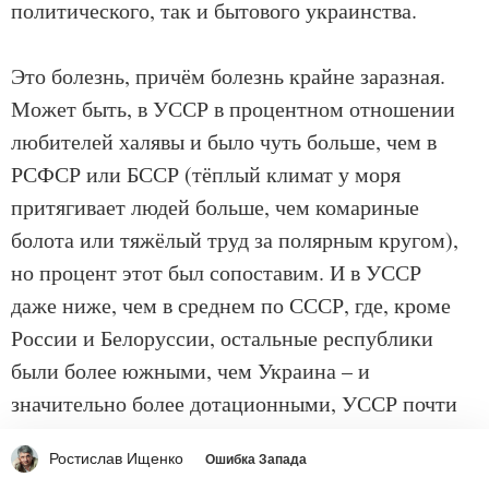
политического, так и бытового украинства.
Это болезнь, причём болезнь крайне заразная.
Может быть, в УССР в процентном отношении
любителей халявы и было чуть больше, чем в
РСФСР или БССР (тёплый климат у моря
притягивает людей больше, чем комариные
болота или тяжёлый труд за полярным кругом),
но процент этот был сопоставим. И в УССР
даже ниже, чем в среднем по СССР, где, кроме
России и Белоруссии, остальные республики
были более южными, чем Украина – и
значительно более дотационными, УССР почти
в ноль выходила. Прибалтику я в расчёт не беру:
Ростислав Ищенко
Ошибка Запада
она и сейчас не с нами, и до 1991 года работала