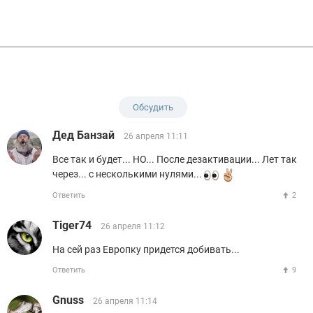
Обсудить
Дед Банзай
26 апреля 11:11
Все так и будет... НО... После дезактивации... Лет так
через... с несколькими нулями...
Ответить
2
Tiger74
26 апреля 11:12
На сей раз Европку придется добивать...
Ответить
9
Gnuss
26 апреля 11:14