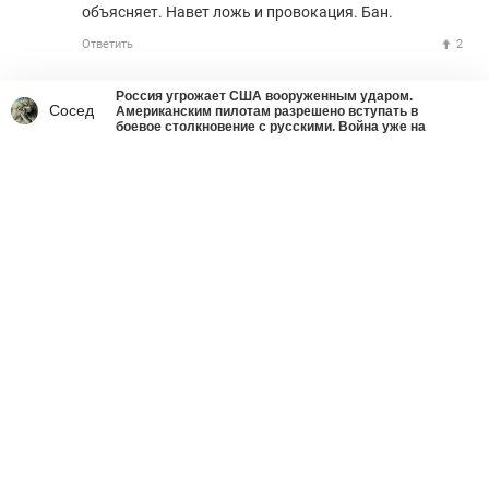
объясняет. Навет ложь и провокация. Бан.
Ответить
2
Россия угрожает США вооруженным ударом.
Сосед
Американским пилотам разрешено вступать в
боевое столкновение с русскими. Война уже на
пороге.
Что делать со страшным
вирусом украинства
Ростислав Ищенко
вчера в 9:01
341
51610