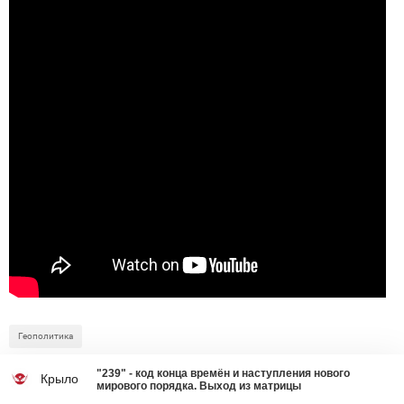
Геополитика
"239" - код конца времён и наступления нового
Крыло
мирового порядка. Выход из матрицы
41
7