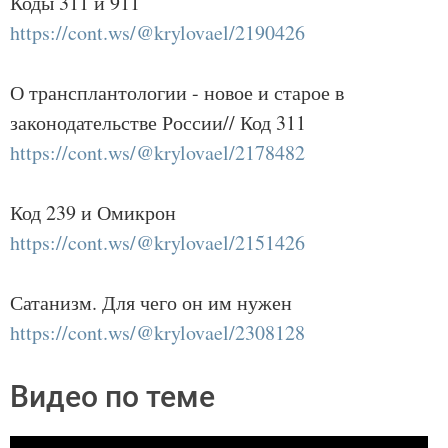
Коды 311 и 911
https://cont.ws/@krylovael/2190426
О трансплантологии - новое и старое в
законодательстве России// Код 311
https://cont.ws/@krylovael/2178482
Код 239 и Омикрон
https://cont.ws/@krylovael/2151426
Сатанизм. Для чего он им нужен
https://cont.ws/@krylovael/2308128
Видео по теме