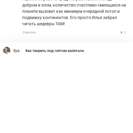
добром и злом, количество счастливо смеющихся на
планете вызовет как минимум очередной потоп и
подвижку континентов. Его просто Илья забрал
читать шедевры ТАМ!
Ответить
1
ilya
Как творить под гнётом капитала
Что делать со страшным
вирусом украинства