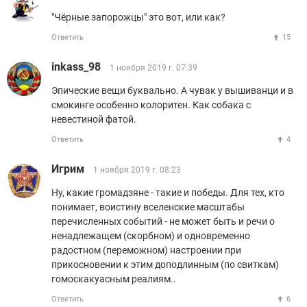
"Чёрные запорожцы" это вот, или как?
Ответить
15
inkass_98
1 ноября 2019 г. 07:39
Эпические вещи буквально. А чувак у вышиванци и в
смокинге особенно колоритен. Как собака с
невестиной фатой.
Ответить
4
Игрим
1 ноября 2019 г. 08:23
Ну, какие громадзяне - такие и победы. Для тех, кто
понимает, воистину вселенские масштабы
перечисленных событий - не может быть и речи о
ненадлежащем (скорбном) и одновременно
радостном (переможном) настроении при
прикосновении к этим доподлинным (по свиткам)
гомоскакуасным реалиям..
Ответить
6