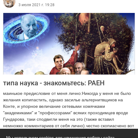
3 июля 2021 г. 19:28
типа наука - знакомьтесь: РАЕН
маинькое предисловие от меня лично:Никогда у меня не было
желания копипастить, однако засилье альтернитвщиков на
Конте, и упорное величание сетевыми хомячками
"академиками" и "профессорами" всяких проходимцев вроде
Гундарова, таки сподвигли меня на это (также вставил
немножко комментариев от себя лично).честно скопиасчено вот
отсюда:https://senseisekai....
Мы используем cookies для улучшения работы сайта,