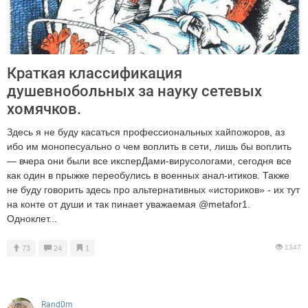
Краткая классификация
душевнобольных за науку сетевых
хомячков.
Здесь я не буду касаться профессиональных хайпожоров, аз
ибо им монопесуально о чем воплить в сети, лишь бы воплить
— вчера они были все иксперДами-вирусологами, сегодня все
как один в прыжке переобулись в военных анал-итиков. Также
не буду говорить здесь про альтернативных «историков» - их тут
на конте от души и так пинает уважаемая @metafor1.
Одноклет...
1347
73
24
1
Rand0m