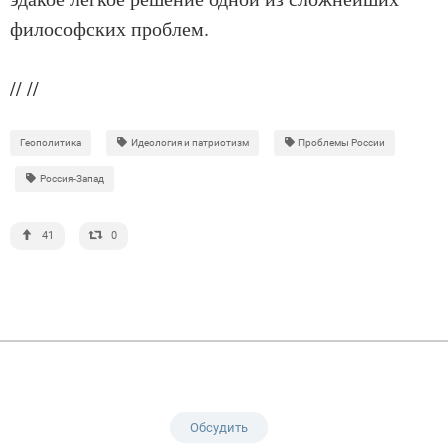
философских проблем.
//
//
Геополитика
Идеология и патриотизм
Проблемы России
Россия-Запад
41
0
Обсудить