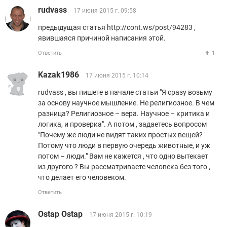
rudvass
17 июня 2015 г. 09:58
предыдущая статья http://cont.ws/post/94283 ,
явившаяся причиной написания этой.
Ответить
1
Kazak1986
17 июня 2015 г. 10:14
rudvass , вы пишете в начале статьи "Я сразу возьму
за основу научное мышление. Не религиозное. В чем
разница? Религиозное – вера. Научное – критика и
логика, и проверка". А потом , задаетесь вопросом
"Почему же люди не видят таких простых вещей?
Потому что люди в первую очередь животные, и уж
потом – люди." Вам не кажется , что одно вытекает
из другого ? Вы рассматриваете человека без того ,
что делает его человеком.
Ответить
Ostap Ostap
17 июня 2015 г. 10:19