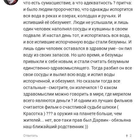
что есть сумасшествие, а что адекватность ? притча:
и было людям пророчество, что однажды испортится
вся вода в реках и озерах, колодцах и ручьях. И
испивший её обезумеет. Люди не услышали, и лишь
один человек наполнял сосуды и кувшины в своем
подвале. И настал день тот, и испортилась вся вода,
и все испившие испорченную воды стали безумны. И
лишь один человек оставался в здравом уме - он пил
воду из своих запасов. Но шло время, и безумцы
привыкли к себе новым, и стали считать безумным
единственно-здравомыслящего. Тогда разбил он все
свои сосуды и вылил всю воду, и испил воды
испорченной, и обезумел. Но сказали тогда все
остальные - смотрите, он излечился ! О каком
здравомыслии можно говорить в мире, где мерилом
всего являются деньги ? И одним из лучших фильмов
считается фильм о счастливой судьбе шлюхи (
Красотка ) ??? а оружия на планете больше, чем
жителей... нет, все-таки прав был Дарвин - обязьяна
наш ближайший родственник ))
Ответить
2