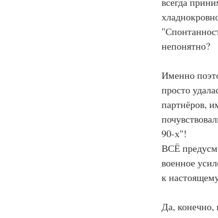
всегда прини
хладнокровно
"Спонтанност
непонятно?
Именно поэт
просто удала
партнёров, и
почувствовал
90-х"!
ВСЁ предусмо
военное усил
к настоящему
Да, конечно,