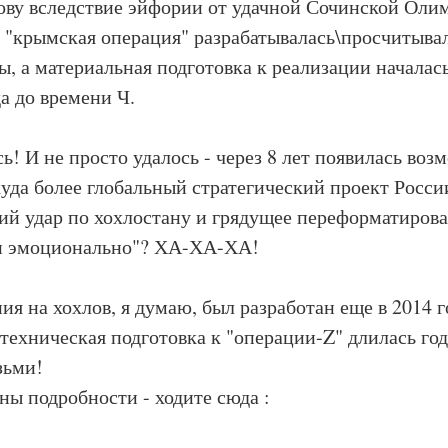
ову вследствие эйфории от удачной Сочинской Оли
- "крымская операция" разрабатывалась\просчитывал
, а материальная подготовка к реализации началас
да до времени Ч.
сь! И не просто удалось - через 8 лет появилась во
куда более глобальный стратегический проект Росси
й удар по хохлостану и грядущее переформатирова
и эмоционально"? ХА-ХА-ХА!
ия на хохлов, я думаю, был разработан еще в 2014 г
техническая подготовка к "операции-Z" длилась год
зьми!
ны подробности - ходите сюда :