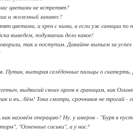
 нас цветами не встретят?
ции и железный занавес?
етят цветами, и хрен с ними, а если уж санкции по п
ска выведем, подумаешь дело какое!
уговорили, так и поступим. Давайте выпьем за успех
!
в. Путин, вытирая селёдочные пальцы о скатерть,
гетыч, выдвигай своих орлов к границам, как Олим
ак и въ...бём! Тока смотри, срочников не трогай - г
А как назовём операцию? Ну, у амеров - "Буря в пуст
орм", "Огненные сиськи", а у нас?