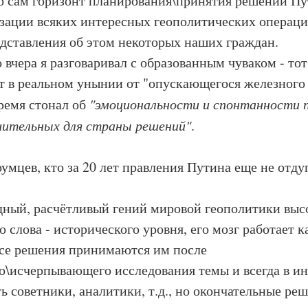
о сам горизонт планирования\принятия решений П
зации всяких интересных геополитических операци
дставления об этом некоторых наших граждан.
 вчера я разговаривал с образованным чуваком - тот
т в реальном унынии от "опускающегося железного 
время стонал об
"эмоциональности и спонтанности 
шительных для страны решений"
.
оумцев, кто за 20 лет правления Путина еще не отду
дный, расчётливый гений мировой геополитики выс
 слова - исторического уровня, его мозг работает к
все решения принимаются им после
о\исчерпывающего исследования темы и всегда в ин
сть советники, аналитики, т.д., но окончательные р