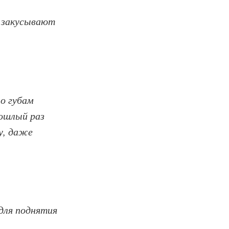
и закусывают
по губам
рошлый раз
ту, даже
 для поднятия