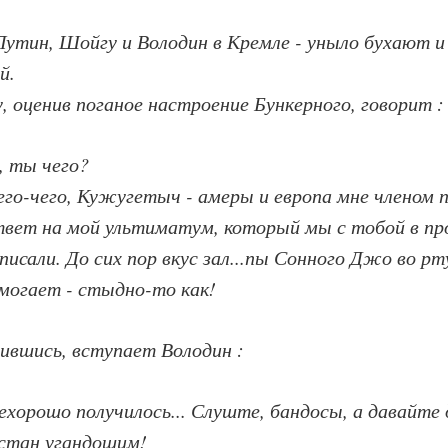
Путин, Шойгу и Володин в Кремле - уныло бухают 
й.
 оценив поганое настроение Бункерного, говорит :
, ты чего?
 чего-чего, Кужугетыч - амеры и европа мне членом 
твет на мой ультиматум, который мы с тобой в п
аписали. До сих пор вкус зал...пы Сонного Джо во р
омогает - стыдно-то как!
ившись, вступает Володин :
нехорошо получилось... Слуште, бандосы, а давайте
остан угандошим!