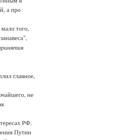
утиным в
й, а про
 мало того,
занавеса",
принятия
плил главное,
очайшего, не
ак
тересах РФ.
ешения Путин