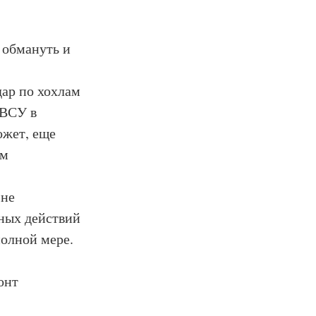
х обмануть и
дар по хохлам
 ВСУ в
ожет, еще
ом
 не
ных действий
полной мере.
онт