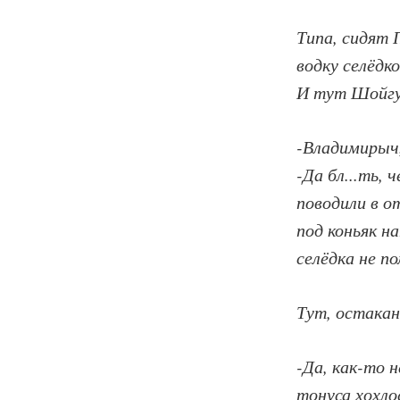
Типа, сидят 
водку селёдко
И тут Шойгу,
-Владимирыч
-Да бл...ть,
поводили в о
под коньяк н
селёдка не п
Тут, остакан
-Да, как-то 
тонуса хохл