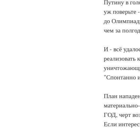
Путину в гол
уж поверьте 
до Олимпиады
чем за полго
И - всё удало
реализовать 
уничтожающи
"Спонтанно 
План нападен
материально-
ГОД, черт во
Если интерес