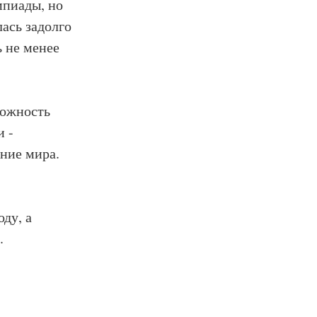
мпиады, но
ась задолго
ь не менее
зможность
и -
ние мира.
оду, а
.