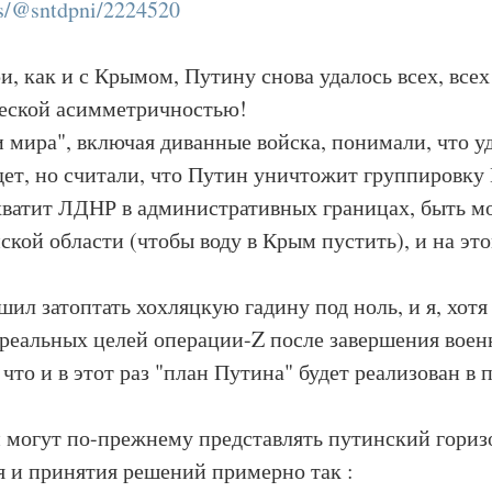
ws/@sntdpni/2224520
ри, как и с Крымом, Путину снова удалось всех, все
ческой асимметричностью!
и мира", включая диванные войска, понимали, что у
дет, но считали, что Путин уничтожит группировку
хватит ЛДНР в административных границах, быть м
ской области (чтобы воду в Крым пустить), и на эт
шил затоптать хохляцкую гадину под ноль, и я, хотя
реальных целей операции-Z после завершения воен
 что и в этот раз "план Путина" будет реализован в 
и могут по-прежнему представлять путинский гориз
 и принятия решений примерно так :