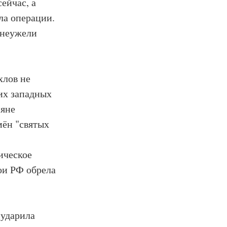
ейчас, а
ла операции.
 неужели
хлов не
их западных
ияне
мён "святых
ическое
ои РФ обрела
 ударила