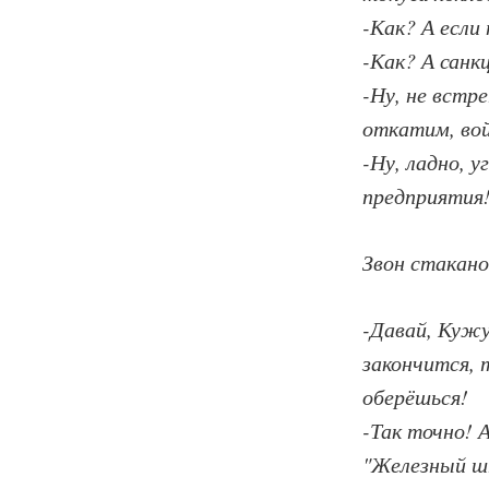
-Как? А если
-Как? А санк
-Ну, не встр
откатим, вой
-Ну, ладно, 
предприятия
Звон стакано
-Давай, Кужу
закончится, т
оберёшься!
-Так точно! 
"Железный шт