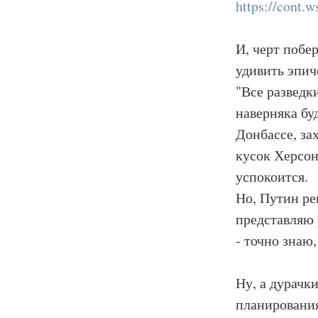
https://cont.
И, черт побе
удивить эпи
"Все разведк
наверняка бу
Донбассе, за
кусок Херсон
успокоится.
Но, Путин ре
представляю 
- точно знаю,
Ну, а дурачк
планирования