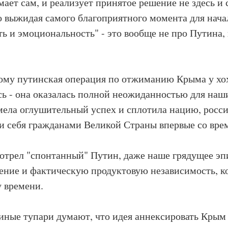
мает сам, и реализует принятое решение не здесь и с
 выжидая самого благоприятного момента для нача
ь и эмоциональность" - это вообще не про Путина,
ому путинская операция по отжиманию Крыма у хо
сь - она оказалась полной неожиданностью для наш
мела оглушительный успех и сплотила нацию, росс
и себя гражданами Великой Страны впервые со вре
трел "спонтанный" Путин, даже наше грядущее эп
ение и фактическую продуктовую независимость, к
 времени.
 иные тупари думают, что идея аннексировать Крым