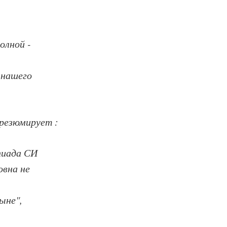
олной -
 нашего
 резюмирует :
пиада СИ
овна не
ыне",