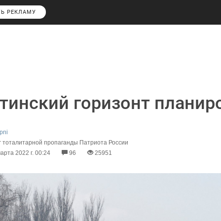
ТЬ РЕКЛАМУ
тинский горизонт планир
pni
г тоталитарной пропаганды Патриота России
арта 2022 г. 00:24
96
25951