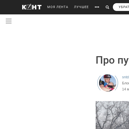
МОЯ ЛЕНТА
ЛУЧШЕЕ
УБРА
Про пу
sntd
Бло
14 м