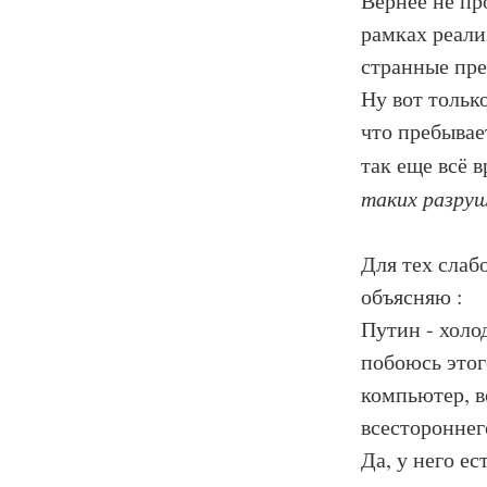
Вернее не пр
рамках реали
странные пре
Ну вот только
что пребывае
так еще всё 
таких разру
Для тех слаб
объясняю :
Путин - холо
побоюсь этого
компьютер, 
всестороннег
Да, у него е