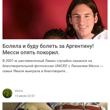
Болела и буду болеть за Аргентину!
Месси опять покорил.
В 2007-м шестимесячный Ламин случайно оказался на
благотворительной фотосессии UNICEF с Лионелем Месси —
семья Ямаля выиграла в благотворите...
217
xibina
15 июля 22:57