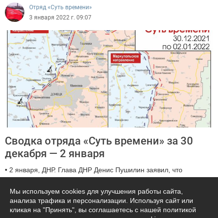
Отряд «Суть времени»
3 января 2022 г. 09:07
Сводка отряда «Суть времени» за 30
декабря — 2 января
• 2 января, ДНР. Глава ДНР Денис Пушилин заявил, что
невыполнение Киевом требований Минских соглашений
позволяет республикам Донбасса самим определять свое
Мы используем cookies для улучшения работы сайта,
будущее вне Украины. Он не исключил, что оно будет строиться
анализа трафика и персонализации. Используя сайт или
кликая на "Принять", вы соглашаетесь с нашей политикой
по косовскому сценарию.РЕФОРМА УКРАИНСКОЙ АРМИИ И