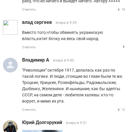
рабу, что из ничего и выйдет ничего. Автору +++++
Ответить
18
влад сергеев
вчера в 9:39
Вместо того,чтобы обвинять украинскую
власть,катит бочку на весь свой народ.
Ответить
Владимир А
вчера в 9:40
"Революция" октября 1917, делалась как раз по
такой логике. И люди, стоящие во главе были те же.
Троцкие, Урицкие, Розенфельды, Радомыльские,
Дыбенко, Железняки. И нынешние, как бы адепты
СССР, на самом деле - любители халявы: кто-то
ворует, и мимо их рта.
Ответить
12
Юрий Долгорукий
вчера в 9:51