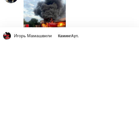
Игорь Мамашвили
КамингАут.
Ответить
1
TSUNAMI7
вчера в 9:57
УбитьЗелюСуку
Ответить
9
Иванов
вчера в 10:04