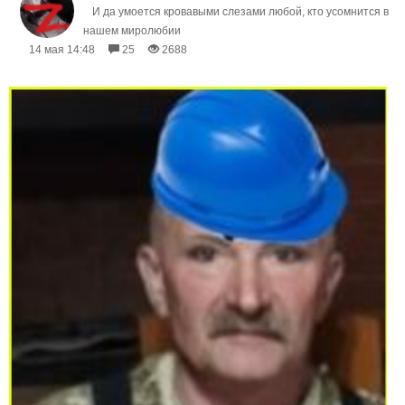
И да умоется кровавыми слезами любой, кто усомнится в
нашем миролюбии
14 мая 14:48
25
2688