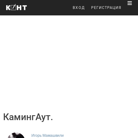
ВХОД
РЕГИСТРАЦИЯ
КамингАут.
Игорь Мамашвили