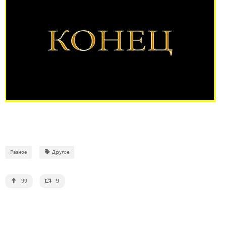
Разное
Другое
99
9