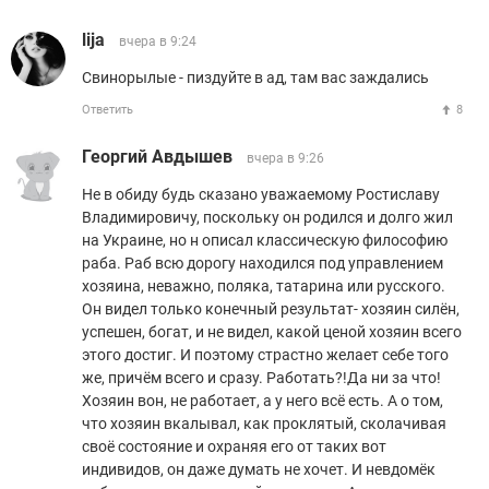
lija
вчера в 9:24
Свинорылые - пиздуйте в ад, там вас заждались
Ответить
8
Георгий Авдышев
вчера в 9:26
Не в обиду будь сказано уважаемому Ростиславу
Владимировичу, поскольку он родился и долго жил
на Украине, но н описал классическую философию
раба. Раб всю дорогу находился под управлением
хозяина, неважно, поляка, татарина или русского.
Он видел только конечный результат- хозяин силён,
успешен, богат, и не видел, какой ценой хозяин всего
этого достиг. И поэтому страстно желает себе того
же, причём всего и сразу. Работать?!Да ни за что!
Хозяин вон, не работает, а у него всё есть. А о том,
что хозяин вкалывал, как проклятый, сколачивая
своё состояние и охраняя его от таких вот
индивидов, он даже думать не хочет. И невдомёк