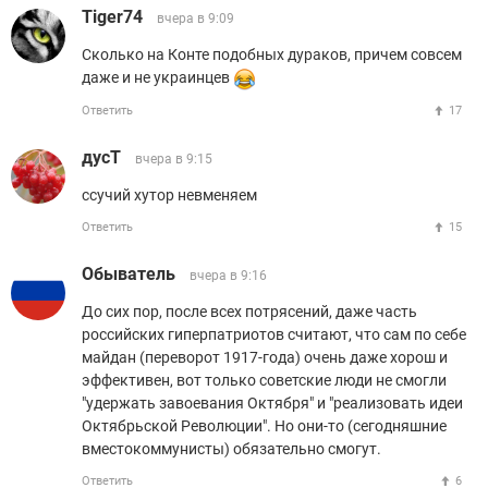
Tiger74
вчера в 9:09
Сколько на Конте подобных дураков, причем совсем
даже и не украинцев
Ответить
17
дусТ
вчера в 9:15
ссучий хутор невменяем
Ответить
15
Обыватель
вчера в 9:16
До сих пор, после всех потрясений, даже часть
российских гиперпатриотов считают, что сам по себе
майдан (переворот 1917-года) очень даже хорош и
эффективен, вот только советские люди не смогли
"удержать завоевания Октября" и "реализовать идеи
Октябрьской Революции". Но они-то (сегодняшние
вместокоммунисты) обязательно смогут.
Ответить
6