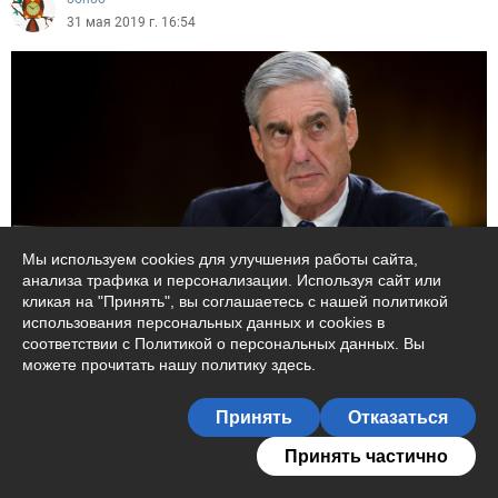
31 мая 2019 г. 16:54
Мы используем cookies для улучшения работы сайта,
анализа трафика и персонализации. Используя сайт или
Майский обзор
кликая на "Принять", вы соглашаетесь с нашей политикой
использования персональных данных и cookies в
Околпаченные Мюллером Ключевым событием мая (дающим
соответствии с Политикой о персональных данных. Вы
ключ к понимаю прочих) стал драматический разворот от
можете прочитать
нашу политику здесь
.
расследования спецпрокурора...
Принять
Отказаться
2006
Принять частично
Белгород и цели СВО...
Ростислав Ищенко
ПРОМО
oohoo