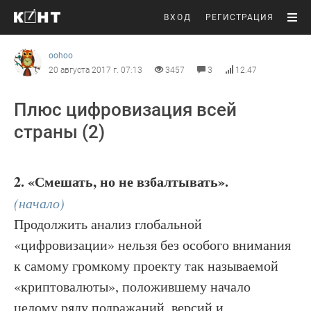
ВХОД
РЕГИСТРАЦИЯ
oohoo
20 августа 2017 г. 07:13
3457
3
12.47
Плюс цифровизация всей
страны (2)
2. «Смешать, но не взбалтывать».
(начало)
Продолжить анализ глобальной
«цифровизации» нельзя без особого внимания
к самому громкому проекту так называемой
«криптовалюты», положившему начало
целому ряду подражаний, версий и