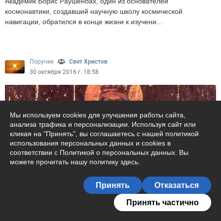
Академик Борис Раушенбах, один из основателей
космонавтики, создавший научную школу космической
навигации, обратился в конце жизни к изучени...
3535
Поручик
Свет Христов
30 октября 2016 г. 18:58
Мы используем cookies для улучшения работы сайта,
анализа трафика и персонализации. Используя сайт или
кликая на "Принять", вы соглашаетесь с нашей политикой
использования персональных данных и cookies в
соответствии с Политикой о персональных данных. Вы
можете прочитать
нашу политику здесь
.
Подписаться на журнал
Принять
Отказаться
В марте 2017 года Русская
54
Принять частично
Поручик
Православная Церковь будет