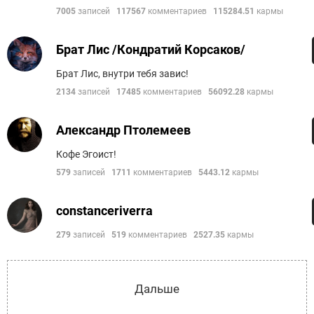
7005
записей
117567
комментариев
115284.51
кармы
Брат Лис /Кондратий Корсаков/
Брат Лис, внутри тебя завис!
2134
записей
17485
комментариев
56092.28
кармы
Александр Птолемеев
Кофе Эгоист!
579
записей
1711
комментариев
5443.12
кармы
constanceriverra
279
записей
519
комментариев
2527.35
кармы