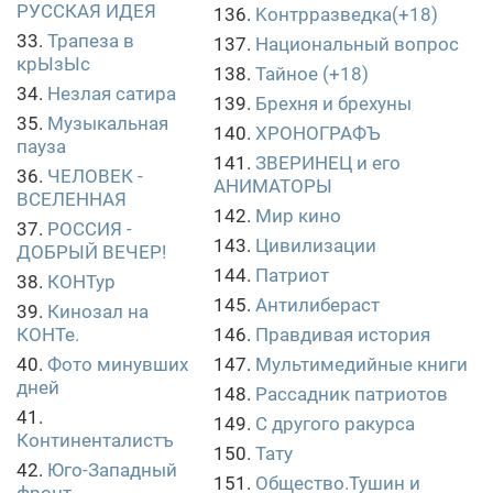
РУССКАЯ ИДЕЯ
136.
Kонтрразведкa(+18)
33.
Трапеза в
137.
Национальный вопрос
крЫзЫс
138.
Тайное (+18)
34.
Незлая сатира
139.
Брехня и брехуны
35.
Музыкальная
140.
ХРОНОГРАФЪ
пауза
141.
ЗВЕРИНЕЦ и его
36.
ЧЕЛОВЕК -
АНИМАТОРЫ
ВСЕЛЕННАЯ
142.
Мир кино
37.
РОССИЯ -
143.
Цивилизации
ДОБРЫЙ ВЕЧЕР!
144.
Патриот
38.
КОНТур
145.
Антилибераст
39.
Кинозал на
КОНТе.
146.
Правдивая история
40.
Фото минувших
147.
Мультимедийные книги
дней
148.
Рассадник патриотов
41.
149.
С другого ракурса
Континенталистъ
150.
Тату
42.
Юго-Западный
151.
Общество.Тушин и