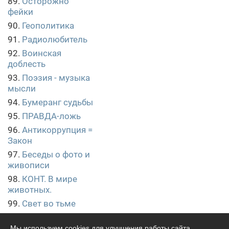
89.
Осторожно
фейки
90.
Геополитика
91.
Радиолюбитель
92.
Воинская
доблесть
93.
Поэзия - музыка
мысли
94.
Бумеранг судьбы
95.
ПРАВДА-ложь
96.
Антикоррупция =
Закон
97.
Беседы о фото и
живописи
98.
КОНТ. В мире
животных.
99.
Свет во тьме
100.
РУССКАЯ
ОБЩИНА
Мы используем cookies для улучшения работы сайта,