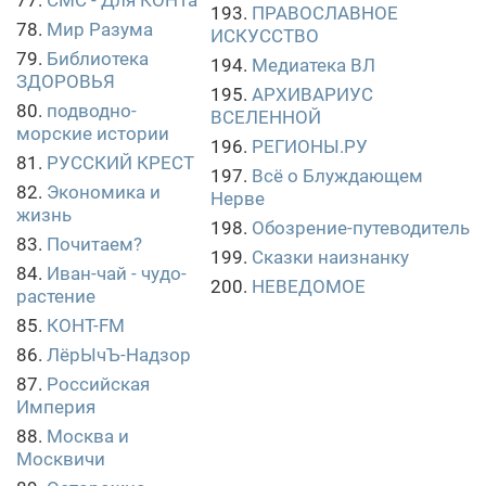
77.
СМС - Для КОНТа
193.
ПРАВОСЛАВНОЕ
78.
Мир Разума
ИСКУССТВО
79.
Библиотека
194.
Медиатека ВЛ
ЗДОРОВЬЯ
195.
АРХИВАРИУС
80.
подводно-
ВСЕЛЕННОЙ
морские истории
196.
РЕГИОНЫ.РУ
81.
РУССКИЙ КРЕСТ
197.
Всё о Блуждающем
82.
Экономика и
Нерве
жизнь
198.
Обозрение-путеводитель
83.
Почитаем?
199.
Сказки наизнанку
84.
Иван-чай - чудо-
200.
НЕВЕДОМОЕ
растение
85.
КОНТ-FM
86.
ЛёрЫчЪ-Надзор
87.
Российская
Империя
88.
Москва и
Москвичи