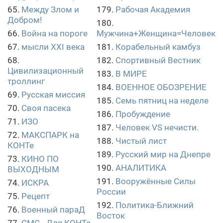
65.
Между Злом и
179.
Рабочая Академия
Добром!
180.
66.
Война на пороге
Мужчина+Женщина=Человек
67.
мысли XXI века
181.
Корабельный камбуз
68.
182.
Спортивный Вестник
Цивилизационный
183.
В МИРЕ
троллинг
184.
ВОЕННОЕ ОБОЗРЕНИЕ
69.
Русская миссия
185.
Семь пятниц на неделе
70.
Своя пасека
186.
Пробуждение
71.
ИЗО
187.
Человек VS нечисти.
72.
МАКСПАРК на
188.
Чистый лист
КОНТе
189.
Русский мир на Днепре
73.
КИНО ПО
190.
АНАЛИТИКА
ВЫХОДНЫМ
191.
Вооружённые Силы
74.
ИСКРА
России
75.
Рецепт
192.
Политика-Ближний
76.
Военный параД
Восток