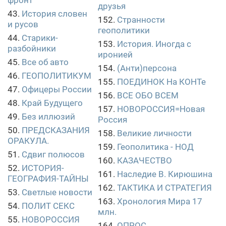
фронт
друзья
43.
История словен
152.
Странности
и русов
геополитики
44.
Старики-
153.
История. Иногда с
разбойники
иронией
45.
Все об авто
154.
(Анти)персона
46.
ГЕОПОЛИТИКУМ
155.
ПОЕДИНОК На КОНТе
47.
Офицеры России
156.
ВСЕ ОБО ВСЕМ
48.
Край Будущего
157.
НОВОРОССИЯ=Новая
49.
Без иллюзий
Россия
50.
ПРЕДСКАЗАНИЯ
158.
Великие личности
ОРАКУЛА.
159.
Геополитика - НОД
51.
Сдвиг полюсов
160.
КАЗАЧЕСТВО
52.
ИСТОРИЯ-
161.
Наследие В. Кирюшина
ГЕОГРАФИЯ-ТАЙНЫ
162.
ТАКТИКА И СТРАТЕГИЯ
53.
Светлые новости
163.
Хронология Мира 17
54.
ПОЛИТ СЕКС
млн.
55.
НОВОРОССИЯ
164.
ОПРОС