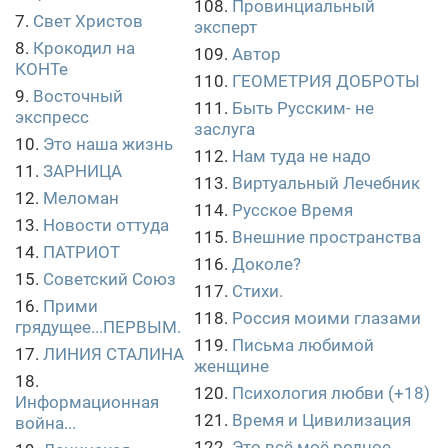
108.
Провинциальный
7.
Свет Христов
эксперт
8.
Крокодил на
109.
Автор
КОНТе
110.
ГЕОМЕТРИЯ ДОБРОТЫ
9.
Восточный
111.
Быть Русским- не
экспресс
заслуга
10.
Это наша жизнь
112.
Нам туда не надо
11.
ЗАРНИЦА
113.
Виртуальный Лечебник
12.
Меломан
114.
Русское Время
13.
Новости оттуда
115.
Внешние пространства
14.
ПАТРИОТ
116.
Доколе?
15.
Советский Союз
117.
Стихи.
16.
Прими
118.
Россия моими глазами
грядущее...ПЕРВЫМ.
119.
Письма любимой
17.
ЛИНИЯ СТАЛИНА
женщине
18.
120.
Психология любви (+18)
Информационная
121.
Время и Цивилизация
война...
122.
Это всё моё родное