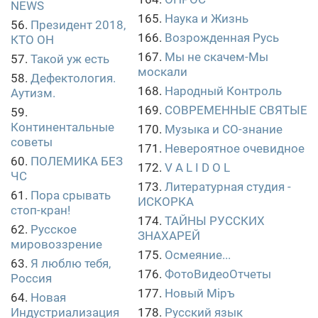
NEWS
165.
Наука и Жизнь
56.
Президент 2018,
166.
Возрожденная Русь
КТО ОН
167.
Мы не скачем-Мы
57.
Такой уж есть
москали
58.
Дефектология.
168.
Народный Контроль
Аутизм.
169.
СОВРЕМЕННЫЕ СВЯТЫЕ
59.
Континентальные
170.
Музыка и СО-знание
советы
171.
Невероятное очевидное
60.
ПОЛЕМИКА БЕЗ
172.
V A L I D O L
ЧС
173.
Литературная студия -
61.
Пора срывать
ИСКОРКА
стоп-кран!
174.
ТАЙНЫ РУССКИХ
62.
Русское
ЗНАХАРЕЙ
мировоззрение
175.
Осмеяние...
63.
Я люблю тебя,
176.
ФотоВидеоОтчеты
Россия
177.
Новый Міръ
64.
Новая
Индустриализация
178.
Русский язык