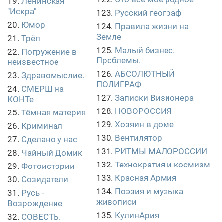
19.
Ленинская
"Искра"
123.
Русский географ
20.
Юмор
124.
Правила жизни на
Земле
21.
Трёп
125.
Малый бизнес.
22.
Погружение в
Проблемы.
неизвестное
126.
АБСОЛЮТНЫЙ
23.
Здравомыслие.
ПОЛИГРАФ
24.
СМЕРШ на
127.
Записки Визионера
КОНТе
128.
НОВОРОССИЯ
25.
Тёмная материя
129.
Хозяин в доме
26.
Криминал
130.
Вентилятор
27.
Сделано у нас
131.
РИТМЫ МАЛОРОССИИ
28.
Чайный Домик
132.
Технократия и космизм
29.
Фотоистории
133.
Красная Армия
30.
Созидатели
134.
Поэзия и музыка
31.
Русь -
живописи
Возрождение
135.
КулинАрия
32.
СОВЕСТЬ.