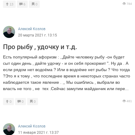
784
13
6
0
Алексей Козлов
20 марта 2021 г. 13:15
Про рыбу , удочку и т.д.
Есть популярный афоризм : ,,Дайте человеку рыбу -он будет
сыт один день , дайте удочку - и он себя прокормит ". Ну да . А
если рядом нет водоёма ? Или в водоёме нет рыбы ? Что тогда
?Это я к тому , что последнее время в некоторых странах часто
наблюдается такое явление . ,, Мы ошиблись , выбрали во
власть не того , не тех .Сейчас замутим майданчик или пере...
481
0
0
0
Алексей Козлов
11 января 2021 г. 13:37