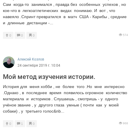
Сам когда-то занимался , правда без особенных успехов , но
кое-что в легкоатлетических видах понимаю. И вот , что
навеяло .Спринт превратился в матч США - Карибы , средние
и длинные дистанции -...
574
0
0
0
Алексей Козлов
24 сентября 2019 г. 10:04
Мой метод изучения истории.
История для меня хобби , не более того .Но мне интересно
.Однако , в последнее время появилось огромное количество
материала и историков . Слушаешь , смотришь - у одного
учёное звание , у другого глаза умные ( почти как у моей
собаки) , у третьего голос&nb...
968
0
1
0