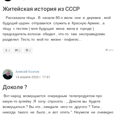
Житейская история из СССР
Рассказала тёща . В начале 80-х жили они в деревне , мой
будущий шурин отправился служить в Красную Армию , а
тёщу с тестем ( моя будущая жена жила в городе )
председатель колхоза обидел , что-то там несправедливо
разделил .Тесть то мой по жизни - пофигис...
603
4
0
0
Алексей Козлов
14 апреля 2020 г. 17:41
Доколе ?
Вот народ возмущается очередным телепродуктом про
какую-то зулейку .Я хочу спросить : ,, Доколе вы будете
возмущаться ? Вы что , ожидали чего-то другого ? Типа ,
никогда такого не было , и вот опять ". Неужели не очевидно