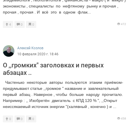
экономисты , специалисты по нефтяному рынку и прочая ,
прочая , прочая . И всё это в одном флак...
472
4
0
0
Алексей Козлов
10 февраля 2020 г. 18:46
О ,,громких" заголовках и первых
абзацах ..
Частенько некоторые авторы пользуются этаким приёмом-
придумывают статье ,,громкое " название и завлекательный
первый абзац . Наверное , чтобы больше народу прочитало.
Например : ,, Изобретён двигатель с КПД 120 % ", ,,Открыт
неиссякаемый источник энергии "(халявный , конечно ) и ...
458
0
0
0