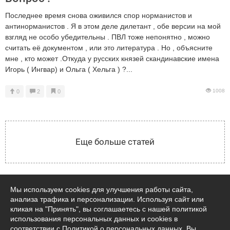
Последнее время снова оживился спор норманистов и
антинорманистов . Я в этом деле дилетант , обе версии на мой
взгляд не особо убедительны . ПВЛ тоже непонятно , можно
считать её документом , или это литература . Но , объясните
мне , кто может .Откуда у русских князей скандинавские имена
Игорь ( Ингвар) и Ольга ( Хельга ) ?...
1008
0
2
0
Мы используем cookies для улучшения работы сайта,
анализа трафика и персонализации. Используя сайт или
кликая на "Принять", вы соглашаетесь с нашей политикой
использования персональных данных и cookies в
соответствии с Политикой о персональных данных. Вы