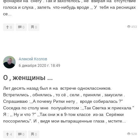
фонарей на снегу . Так и захотелось , не взирая на отсутствие
голоса и слуха , запеть что-нибудь вроде ,, У тебя на ресницах
се...
453
0
0
0
Алексей Козлов
6 декабря 2020 г. 18:49
О , женщины ...
Лет десять назад был я на встрече одноклассников.
Встретились , обнялись , то сё , сели , приняли , закусили .
Спрашиваю :,,А почему Ритки нету , вроде собиралась ?"
Соседка по столу мне полушёпотом :,,Так Светка ж приехала "
Я : ,, Ну и что ?" ,,Так они ж в 9-том классе из-за Серёжки
поссорились". И , видя мои вытаращенные глаза , мстите...
528
4
0
0