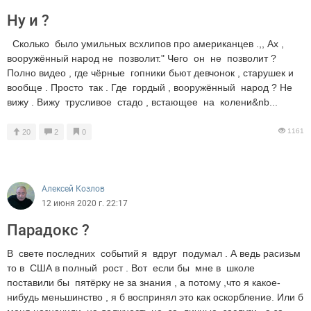
Ну и ?
Сколько было умильных всхлипов про американцев .,, Ах ,
вооружённый народ не позволит." Чего он не позволит ?
Полно видео , где чёрные гопники бьют девчонок , старушек и
вообще . Просто так . Где гордый , вооружённый народ ? Не
вижу . Вижу трусливое стадо , встающее на колени&nb...
1161
20
2
0
Алексей Козлов
12 июня 2020 г. 22:17
Парадокс ?
В свете последних событий я вдруг подумал . А ведь расизьм
то в США в полный рост . Вот если бы мне в школе
поставили бы пятёрку не за знания , а потому ,что я какое-
нибудь меньшинство , я б воспринял это как оскорбление. Или б