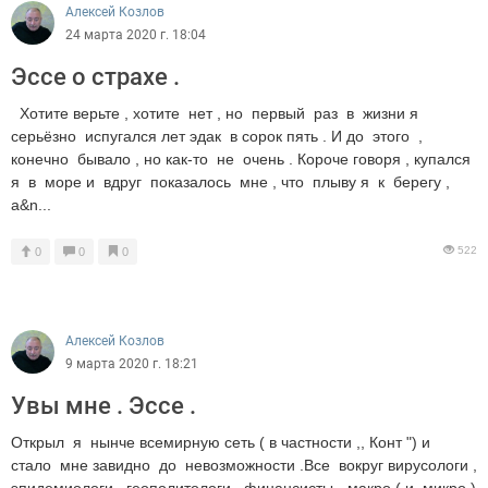
Алексей Козлов
24 марта 2020 г. 18:04
Эссе о страхе .
Хотите верьте , хотите нет , но первый раз в жизни я
серьёзно испугался лет эдак в сорок пять . И до этого ,
конечно бывало , но как-то не очень . Короче говоря , купался
я в море и вдруг показалось мне , что плыву я к берегу ,
а&n...
522
0
0
0
Алексей Козлов
9 марта 2020 г. 18:21
Увы мне . Эссе .
Открыл я нынче всемирную сеть ( в частности ,, Конт ") и
стало мне завидно до невозможности .Все вокруг вирусологи ,
эпидемиологи , геополитологи , финансисты - макро ( и микро )