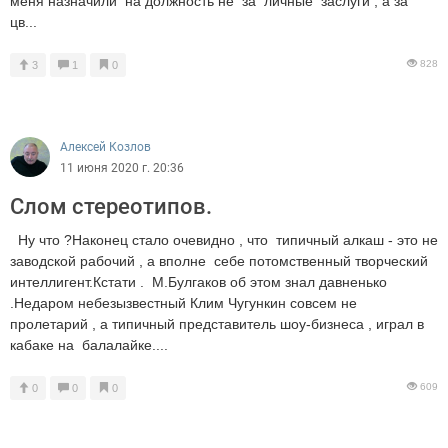
меня назначили на должность не за личные заслуги , а за
цв...
828
3
1
0
Алексей Козлов
11 июня 2020 г. 20:36
Слом стереотипов.
Ну что ?Наконец стало очевидно , что типичный алкаш - это не
заводской рабочий , а вполне себе потомственный творческий
интеллигент.Кстати . М.Булгаков об этом знал давненько
.Недаром небезызвестный Клим Чугункин совсем не
пролетарий , а типичный представитель шоу-бизнеса , играл в
кабаке на балалайке....
609
0
0
0