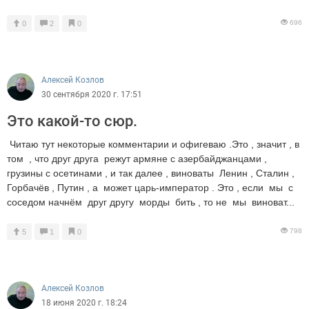
696
0
2
0
Алексей Козлов
30 сентября 2020 г. 17:51
Это какой-то сюр.
Читаю тут некоторые комментарии и офигеваю .Это , значит , в
том , что друг друга режут армяне с азербайджанцами ,
грузины с осетинами , и так далее , виноваты Ленин , Сталин ,
Горбачёв , Путин , а может царь-император . Это , если мы с
соседом начнём друг другу морды бить , то не мы виноват...
798
5
1
0
Алексей Козлов
18 июня 2020 г. 18:24