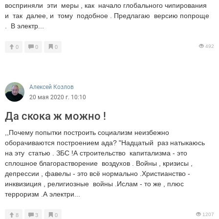
восприняли эти меры , как начало глобального чипирования
и так далее, и тому подобное . Предлагаю версию попроще
. В электр...
492
0
0
0
Алексей Козлов
20 мая 2020 г. 10:10
Да скока ж можно !
,,Почему попытки построить социализм неизбежно
оборачиваются построением ада? "Надцатый раз натыкаюсь
на эту статью . ЗБС !А строительство капитализма - это
сплошное благорастворение воздухов . Войны , кризисы ,
депрессии , фавелы - это всё нормально .Христианство -
инквизиция , религиозные войны .Ислам - то же , плюс
терроризм .А электри...
1207
8
3
0