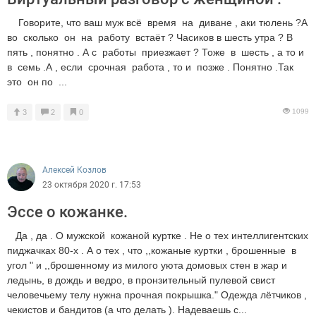
Говорите, что ваш муж всё время на диване , аки тюлень ?А
во сколько он на работу встаёт ? Часиков в шесть утра ? В
пять , понятно . А с работы приезжает ? Тоже в шесть , а то и
в семь .А , если срочная работа , то и позже . Понятно .Так
это он по ...
1099
3
2
0
Алексей Козлов
23 октября 2020 г. 17:53
Эссе о кожанке.
Да , да . О мужской кожаной куртке . Не о тех интеллигентских
пиджачках 80-х . А о тех , что ,,кожаные куртки , брошенные в
угол " и ,,брошенному из милого уюта домовых стен в жар и
ледынь, в дождь и ведро, в пронзительный пулевой свист
человечьему телу нужна прочная покрышка." Одежда лётчиков ,
чекистов и бандитов (а что делать ). Надеваешь с...