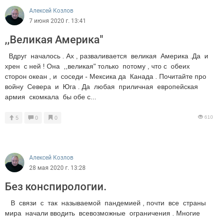
Алексей Козлов
7 июня 2020 г. 13:41
,,Великая Америка"
Вдруг началось . Ах , разваливается великая Америка .Да и
хрен с ней ! Она ,,великая" только потому , что с обеих
сторон океан , и соседи - Мексика да Канада . Почитайте про
войну Севера и Юга . Да любая приличная европейская
армия скомкала бы обе с...
610
5
0
0
Алексей Козлов
28 мая 2020 г. 13:28
Без конспирологии.
В связи с так называемой пандемией , почти все страны
мира начали вводить всевозможные ограничения . Многие