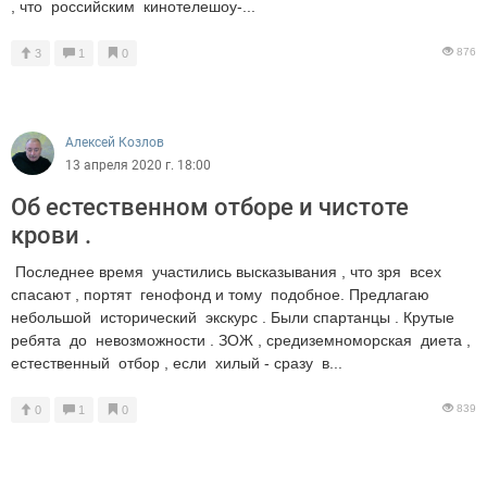
, что российским кинотелешоу-...
876
3
1
0
Алексей Козлов
13 апреля 2020 г. 18:00
Об естественном отборе и чистоте
крови .
Последнее время участились высказывания , что зря всех
спасают , портят генофонд и тому подобное. Предлагаю
небольшой исторический экскурс . Были спартанцы . Крутые
ребята до невозможности . ЗОЖ , средиземноморская диета ,
естественный отбор , если хилый - сразу в...
839
0
1
0