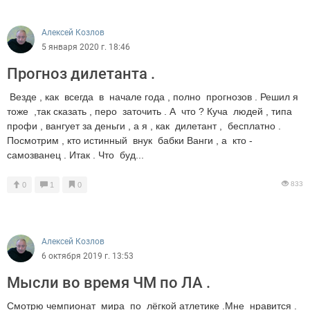
Алексей Козлов
5 января 2020 г. 18:46
Прогноз дилетанта .
Везде , как всегда в начале года , полно прогнозов . Решил я
тоже ,так сказать , перо заточить . А что ? Куча людей , типа
профи , вангует за деньги , а я , как дилетант , бесплатно .
Посмотрим , кто истинный внук бабки Ванги , а кто -
самозванец . Итак . Что буд...
833
0
1
0
Алексей Козлов
6 октября 2019 г. 13:53
Мысли во время ЧМ по ЛА .
Смотрю чемпионат мира по лёгкой атлетике .Мне нравится .