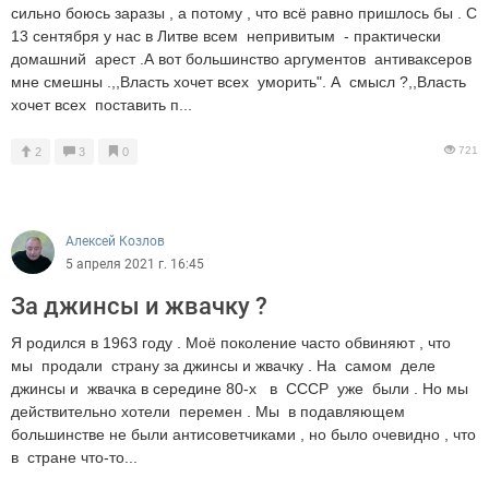
сильно боюсь заразы , а потому , что всё равно пришлось бы . С
13 сентября у нас в Литве всем непривитым - практически
домашний арест .А вот большинство аргументов антиваксеров
мне смешны .,,Власть хочет всех уморить". А смысл ?,,Власть
хочет всех поставить п...
721
2
3
0
Алексей Козлов
5 апреля 2021 г. 16:45
За джинсы и жвачку ?
Я родился в 1963 году . Моё поколение часто обвиняют , что
мы продали страну за джинсы и жвачку . На самом деле
джинсы и жвачка в середине 80-х в СССР уже были . Но мы
действительно хотели перемен . Мы в подавляющем
большинстве не были антисоветчиками , но было очевидно , что
в стране что-то...