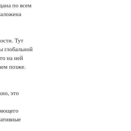
дана по всем
заложена
ости. Тут
зы глобальной
то на ней
аем позже.
жно, это
ляющего
гативные