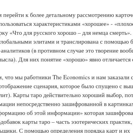
перейти к более детальному рассмотрению карточ
 пользоваться характеристиками «хорошее» - «плохо
рку «Что для русского хорошо – для немца смерть»
глобальными элитами и транслирована с помощью 
аналитиков (в противном случае это творение вооб
мысла). Для них понятие «хорошо» явно отличается 
что мы работники The Economics и нам заказали с
отображение сценария, которое было спущено с выш
лит). Карты таро действительно хороший выбор, по
мации непосредственно зашифрованной в картинка
формацию об этой информации» которая зашифрова
Вдобавок карты таро – часть эзотерических практик,
ьщики. С помощью определения порядка карт и их