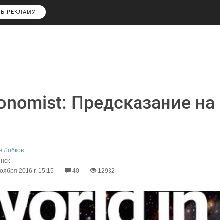
ТЬ РЕКЛАМУ
onomist: Предсказание на
я Лобков
инск
оября 2016 г. 15:15
40
12932