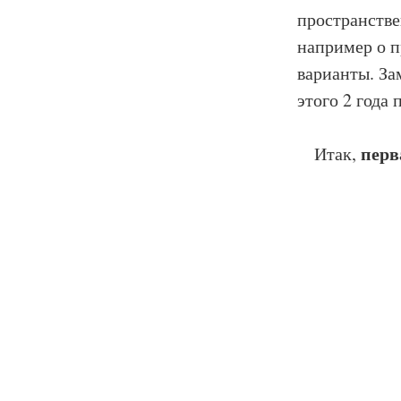
пространств
например о п
варианты. За
этого 2 года 
перв
Итак,