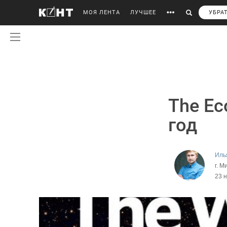
МОЯ ЛЕНТА
ЛУЧШЕЕ
УБРА
The Ec
год
Иль
г. М
23 н