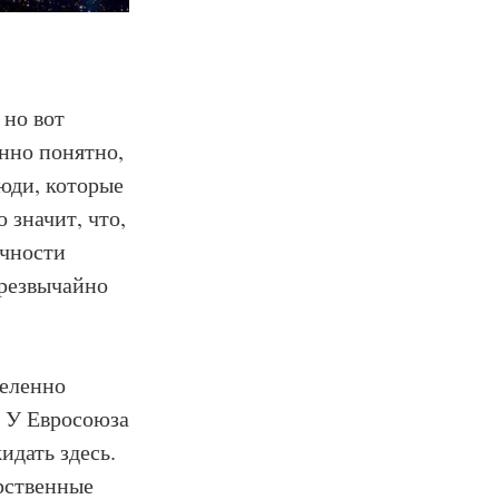
 но вот
нно понятно,
люди, которые
 значит, что,
ичности
чрезвычайно
деленно
. У Евросоюза
идать здесь.
арственные