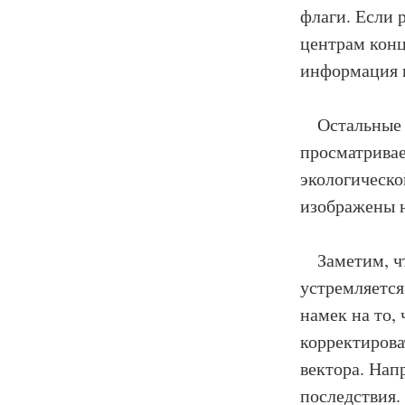
флаги. Если 
центрам конц
информация 
Остальные 4 
просматривае
экологическо
изображены н
Заметим, что
устремляется
намек на то,
корректирова
вектора. Нап
последствия