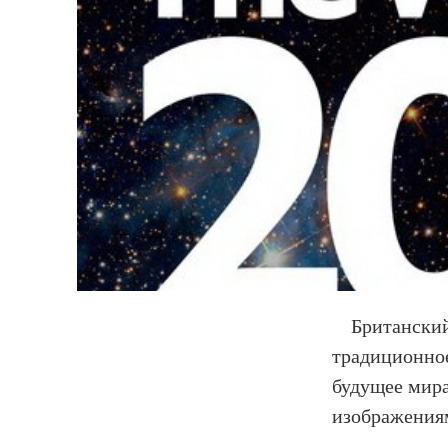
Британский 
традиционное
будущее мира
изображени