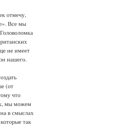
ек отмечу,
е». Все мы
. Головоломка
британских
ще не имеет
он нашего.
оздать
е (от
тому что
х, мы можем
на в смыслах
 которые так