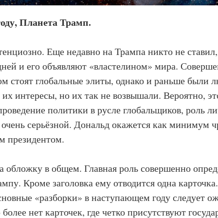
году, Планета Трамп.
нциозно. Еще недавно на Трампа никто не ставил,
дней и его объявляют «властелином» мира. Соверше
ом стоят глобальные элиты, однако и раньше были 
их интересы, но их так не возвышали. Вероятно, это
проведение политики в русле глобальщиков, роль л
 очень серьёзной. Дональд окажется как минимум 
м президентом.
 обложку в общем. Главная роль совершенно опре
ампу. Кроме заголовка ему отводится одна карточка
сновные «разборки» в наступающем году следует ож
 более нет карточек, где четко присутствуют госуд