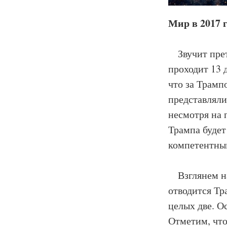
Мир в 2017 
Звучит прете
проходит 13 
что за Трамп
представляли 
несмотря на 
Трампа будет
компетентны
Взглянем на
отводится Тр
целых две. О
Отметим, что