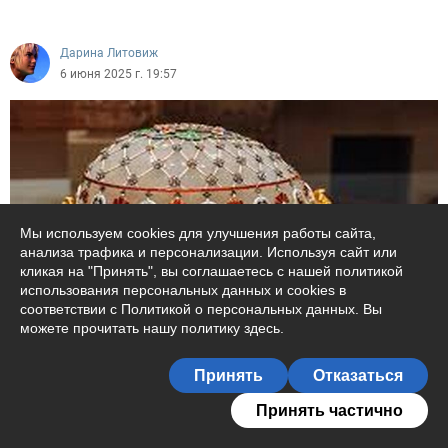
8584
Дарина Литовиж
6 июня 2025 г. 19:57
Мы используем cookies для улучшения работы сайта,
анализа трафика и персонализации. Используя сайт или
кликая на "Принять", вы соглашаетесь с нашей политикой
использования персональных данных и cookies в
соответствии с Политикой о персональных данных. Вы
О любви: так просто и так сложно.
можете прочитать
нашу политику здесь
.
Подписаться на автора
Спросила недавно маму: а можно ли полюбить идиота
Принять
Отказаться
(альфонса, подлеца, ходока и т. п.)?Мама, иронию которой
нужно черпать ложками, ответила т...
49
Принять частично
Дарина Литовиж
2183