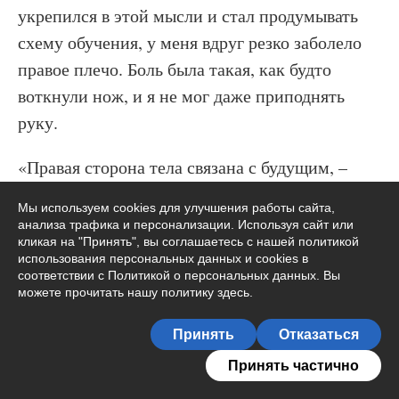
укрепился в этой мысли и стал продумывать
схему обучения, у меня вдруг резко заболело
правое плечо. Боль была такая, как будто
воткнули нож, и я не мог даже приподнять
руку.
«Правая сторона тела связана с будущим, –
думал я, – что-то я делаю неправильно, в чем-
Мы используем cookies для улучшения работы сайта,
то я не прав». И вдруг неожиданно понял, что
анализа трафика и персонализации. Используя сайт или
кликая на "Принять", вы соглашаетесь с нашей политикой
это связано с моими курсами. Любая, даже
использования персональных данных и cookies в
поверхностная диагностика исходит из моего
соответствии с Политикой о персональных данных. Вы
можете прочитать
нашу политику здесь
.
видения тонких планов, а для большинства
Подписаться на автора
такое прикосновение может быть опасным. Я
Принять
Отказаться
мысленно отказался от своего решения, от
2
Принять частично
Владимир Шеметов
своей правоты, и боль в плече тут же прошла.