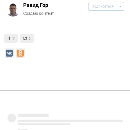
Равид Гор
Подписаться
Создаю контент
7
6