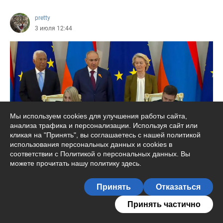
pretty
3 июля 12:44
Мы используем cookies для улучшения работы сайта,
анализа трафика и персонализации. Используя сайт или
кликая на "Принять", вы соглашаетесь с нашей политикой
использования персональных данных и cookies в
Урсула фон дер Ляйен обещала
соответствии с Политикой о персональных данных. Вы
можете прочитать
нашу политику здесь
.
Армении заменить Россию на Европу
ЕЛЕНА ПАНИНААрмения "по-прежнему сталкивается со
Принять
Отказаться
значительным экономическим давлением со стороны
Принять частично
России", а "когда давление на наших п...